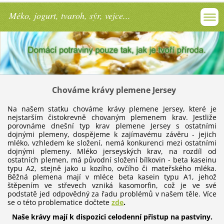
Méko, jogurt, tvaroh, sýr, vejce...
Chováme krávy plemene Jersey
Na našem statku chováme krávy plemene Jersey, které je
nejstarším čistokrevně chovaným plemenem krav. Jestliže
porovnáme dnešní typ krav plemene Jersey s ostatními
dojnými plemeny, dospějeme k zajímavému závěru - jejich
mléko, vzhledem ke složení, nemá konkurenci mezi ostatními
dojnými plemeny. Mléko jerseyských krav, na rozdíl od
ostatních plemen, má původní složení bílkovin - beta kaseinu
typu A2, stejně jako u kozího, ovčího či mateřského mléka.
Běžná plemena mají v mléce beta kasein typu A1, jehož
štěpením ve střevech vzniká kasomorfin, což je ve své
podstatě jed odpovědný za řadu problémů v našem těle. Více
se o této problematice dočtete
zde
.
Naše krávy mají k dispozici celodenní přistup na pastviny.