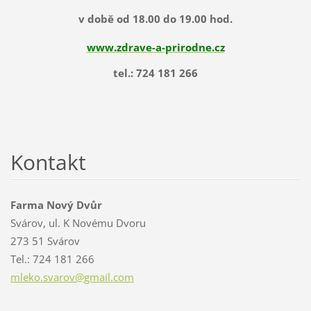
v době od 18.00 do 19.00 hod.
www.zdrave-a-prirodne.cz
tel.: 724 181 266
Kontakt
Farma Nový Dvůr
Svárov, ul. K Novému Dvoru
273 51 Svárov
Tel.: 724 181 266
mleko.sv
arov@gma
il.com